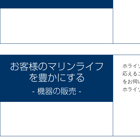
ホライ
応える
をお伺
ホライ